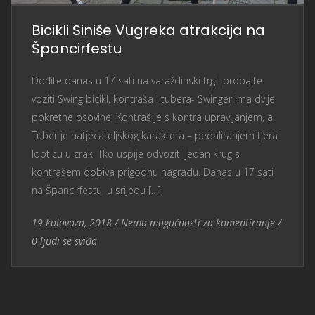
Bicikli Siniše Vugreka atrakcija na
Špancirfestu
Dođite danas u 17 sati na varaždinski trg i probajte
voziti Swing bicikl, kontraša i tubera- Swinger ima dvije
pokretne osovine, Kontraš je s kontra upravljanjem, a
Tuber je natjecateljskog karaktera – pedaliranjem tjera
lopticu u zrak. Tko uspije odvoziti jedan krug s
kontrašem dobiva prigodnu nagradu. Danas u 17 sati
na Špancirfestu, u srijedu […]
Entry Date
Nema mogućnosti za komentiranje
19 kolovoza, 2018
/
Nema mogućnosti za komentiranje
/
0
ljudi se sviđa