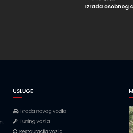
Izrada osobnog a
USLUGE
M
Izrada novog vozila
Tuning vozila
m.
Restauracija vozila