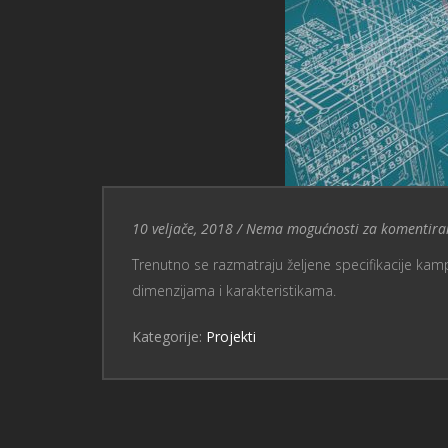
Entry Date
Nema mogućnosti za komentira
10 veljače, 2018
/
Nema mogućnosti za komentira
Trenutno se razmatraju željene specifikacije kamp
dimenzijama i karakteristikama.
Kategorije:
Projekti