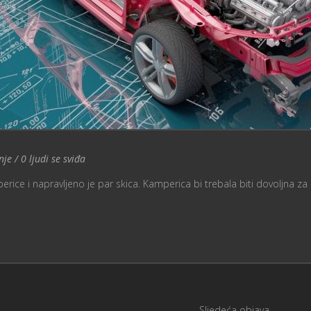
nje
nje
/
0
ljudi se sviđa
erice i napravljeno je par skica. Kamperica bi trebala biti dovoljna z
Sljedeća objava