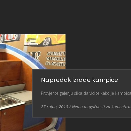
Napredak izrade kampice
Provjerite galeriju slika da vidite kako je kamp
Entry Date
Nema mogućnosti za komentira
27 rujna, 2018
/
Nema mogućnosti za komentira